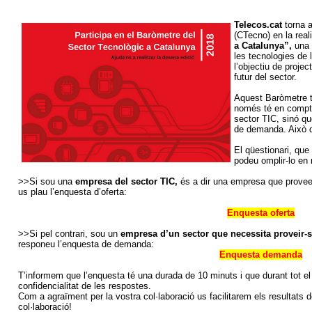
Telecos.cat
torna 
(CTecno) en la real
a Catalunya”,
una a
les tecnologies de 
l’objectiu de projec
futur del sector.
Aquest Baròmetre té
només té en compte
sector TIC, sinó q
de demanda. Això do
El qüestionari, que 
podeu omplir-lo en
>>Si sou una
empresa del sector TIC,
és a dir una empresa que proveei
us plau l’enquesta d’oferta:
Enquesta oferta
>>Si pel contrari, sou un
empresa d’un sector que necessita proveir-s
responeu l’enquesta de demanda:
Enquesta demanda
T’informem que l’enquesta té una durada de 10 minuts i que durant tot el 
confidencialitat de les respostes.
Com a agraïment per la vostra col·laboració us facilitarem els resultats d
col·laboració!