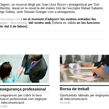
gom, un musical dirigit per Joan Lluís Bozzo i protagonitzat per Toni
ambo, basat en la novel·la del mateix títol de l’escriptor Rafael Sabatini,
orge Sidney, amb Stewart Granger com a protagonista.
revictoria.com
i en el moment d'adquirir les vostres entrades feu
atges i descomptes
del nostre web
(l'oferta es vàlida
en les funcions
ir del 2 de febrer
).
Borsa de treball
ssegurança professional
segurances per cobrir la teva
Oportunitats laborals per enginyers
tuació professional com enginyer
de telecomunicació.
 telecomunicació
Accedir
cedir