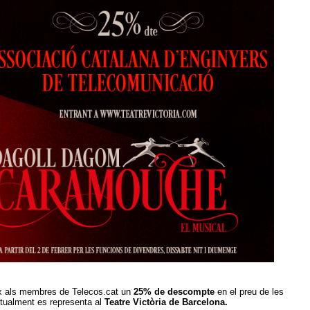
x als membres de Telecos.cat un
25% de descompte
en el preu de les
tualment es representa
al
Teatre Victòria de Barcelona.