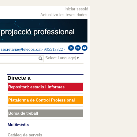
Iniciar sessió
Actualitza les teves dades
secretaria@telecos.cat
- 935513322 -
Select Language
▼
Directe a
Repositori: estudis i informes
Plataforma de Control Professional
Borsa de treball
Multimèdia
Catàleg de serveis