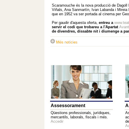
Scaramouche és la nova producció de Dagoll Da
Viñals, Ana Sanmartín, Ivan Labanda i Mireia M
que en 1952 va ser portada al cinema per Ge
Per gaudir d'aquesta oferta,
entreu a
www.teat
servir el codi que trobareu a l'Apartat
Avant
de divendres, dissabte nit i diumenge a part
Més noticies
Assessorament
A
Qüestions professionals, jurídiques,
As
mercantils, laborals, fiscals i més.
ac
Accedir
de
Ac