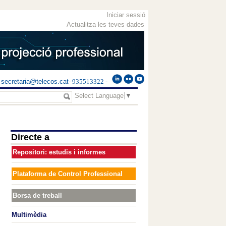
Iniciar sessió
Actualitza les teves dades
secretaria@telecos.cat
- 935513322 -
Select Language
▼
Directe a
Repositori: estudis i informes
Plataforma de Control Professional
Borsa de treball
Multimèdia