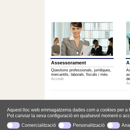
Assessorament
A
Qüestions professionals, jurídiques,
As
mercantils, laborals, fiscals i més.
ac
Accedir
de
Ac
Aquest lloc web emmagatzema dades com a cookies per a habili
Pot canviar la seva configuració en qualsevol moment o acc
Comercialització
Personalització
Anal