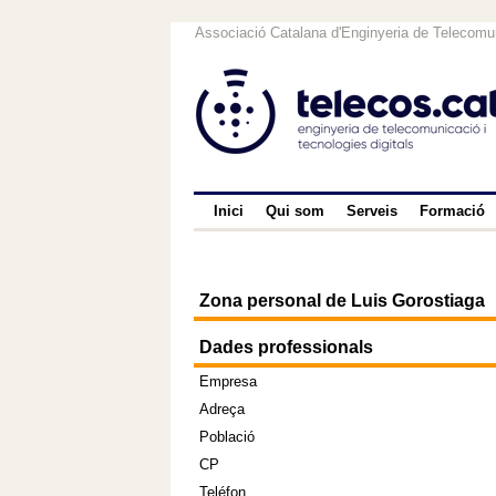
Associació Catalana d'Enginyeria de Telecomun
Inici
Qui som
Serveis
Formació
Zona personal de Luis Gorostiaga
Dades professionals
Empresa
Adreça
Població
CP
Teléfon