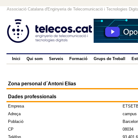
Associació Catalana d'Enginyeria de Telecomunicació i Tecnologies Digit
Inici
Qui som
Serveis
Formació
Grups de Treball
Est
Zona personal d´Antoni Elias
Dades professionals
Empresa
ETSETB
Adreça
campus N
Població
Barcelo
CP
08034
Teléfon
93 401 6