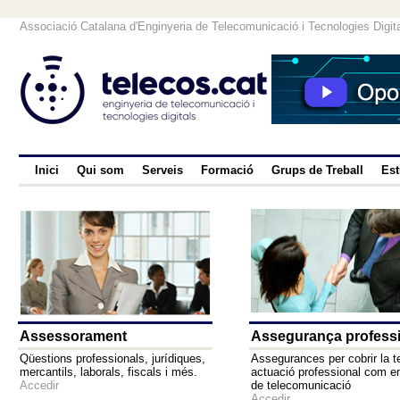
Associació Catalana d'Enginyeria de Telecomunicació i Tecnologies Digit
Inici
Qui som
Serveis
Formació
Grups de Treball
Est
Assessorament
Assegurança profess
Qüestions professionals, jurídiques,
Assegurances per cobrir la t
mercantils, laborals, fiscals i més.
actuació professional com e
Accedir
de telecomunicació
Accedir