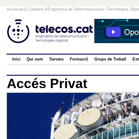
Associació Catalana d'Enginyeria de Telecomunicació i Tecnologies Digit
Inici
Qui som
Serveis
Formació
Grups de Treball
Est
Accés Privat