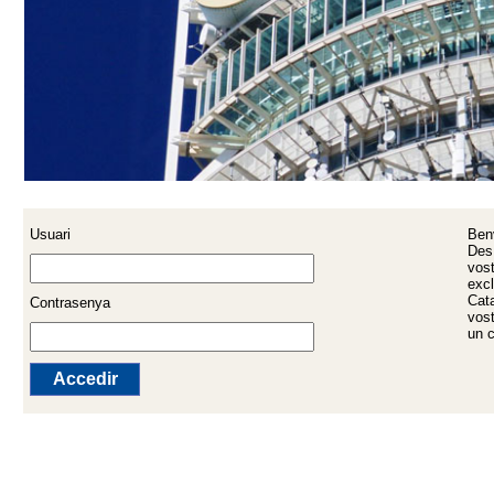
Usuari
Benv
Des 
vost
exc
Cata
Contrasenya
vost
un c